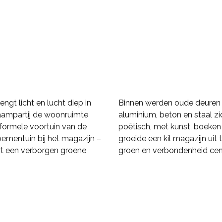
ngt licht en lucht diep in
Binnen werden oude deuren h
 raampartij de woonruimte
aluminium, beton en staal zic
 formele voortuin van de
poëtisch, met kunst, boeken
mentuin bij het magazijn –
groeide een kil magazijn uit
rt een verborgen groene
groen en verbondenheid cent