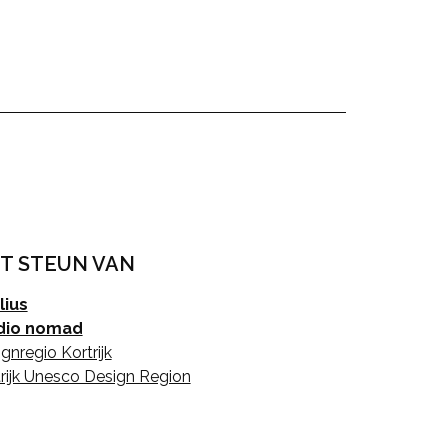
T STEUN VAN
lius
dio nomad
gnregio Kortrijk
rijk Unesco Design Region