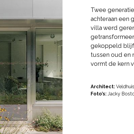
Twee generatie
achteraan een g
villa werd gere
getransformeerd
gekoppeld blijf
tussen oud en n
vormt de kern v
Architect:
Veldhuis
Foto’s:
Jacky Bost